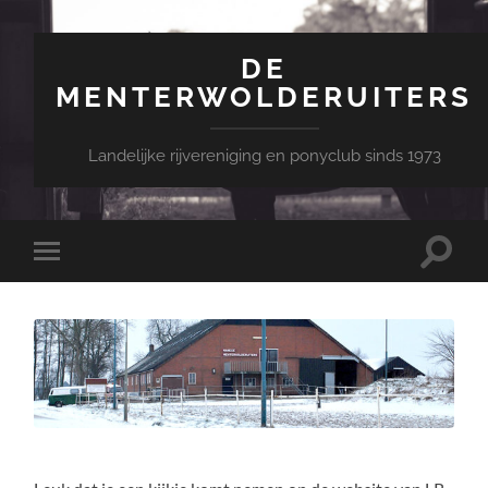
DE
MENTERWOLDERUITERS
Landelijke rijvereniging en ponyclub sinds 1973
Toggle
Toggle
zoekve
mobiel
menu