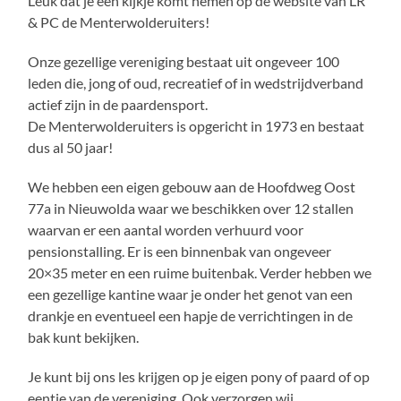
Leuk dat je een kijkje komt nemen op de website van LR
& PC de Menterwolderuiters!
Onze gezellige vereniging bestaat uit ongeveer 100
leden die, jong of oud, recreatief of in wedstrijdverband
actief zijn in de paardensport.
De Menterwolderuiters is opgericht in 1973 en bestaat
dus al 50 jaar!
We hebben een eigen gebouw aan de Hoofdweg Oost
77a in Nieuwolda waar we beschikken over 12 stallen
waarvan er een aantal worden verhuurd voor
pensionstalling. Er is een binnenbak van ongeveer
20×35 meter en een ruime buitenbak. Verder hebben we
een gezellige kantine waar je onder het genot van een
drankje en eventueel een hapje de verrichtingen in de
bak kunt bekijken.
Je kunt bij ons les krijgen op je eigen pony of paard of op
eentje van de vereniging. Ook verzorgen wij