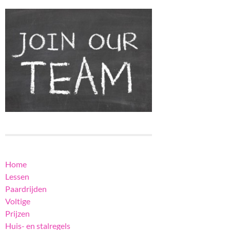
Home
Lessen
Paardrijden
Voltige
Prijzen
Huis- en stalregels