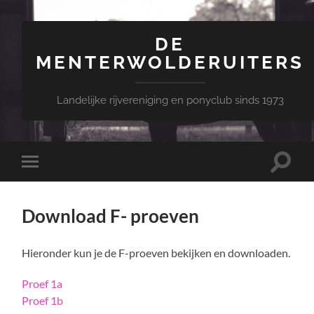
DE
MENTERWOLDERUITERS
Landelijke rijvereniging en ponyclub sinds 1973
Toggle
Toggle
zoekve
mobiel
menu
Download F- proeven
Hieronder kun je de F-proeven bekijken en downloaden.
Proef 1a
Proef 1b