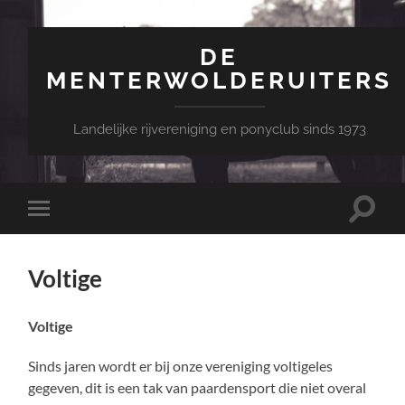
DE
MENTERWOLDERUITERS
Landelijke rijvereniging en ponyclub sinds 1973
Toggle
Toggle
zoekve
mobiel
menu
Voltige
Voltige
Sinds jaren wordt er bij onze vereniging voltigeles
gegeven, dit is een tak van paardensport die niet overal