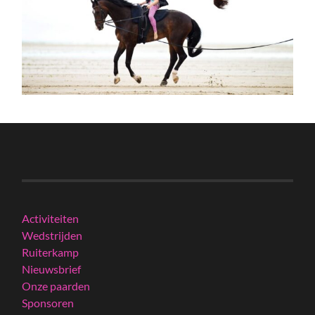
Activiteiten
Wedstrijden
Ruiterkamp
Nieuwsbrief
Onze paarden
Sponsoren