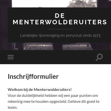
DE
MENTERWOLDERUITERS
Landelijke rijvereniging en ponyclub sinds 1973
Toggle
Toggle
zoekve
mobiel
menu
Inschrijfformulier
Welkom bij de Menterwolderuiters!
Voor de duidelijkheid hebben wij een paar punten om
rekening mee te houden opgesteld. Gelieve dit goed te
lezen.