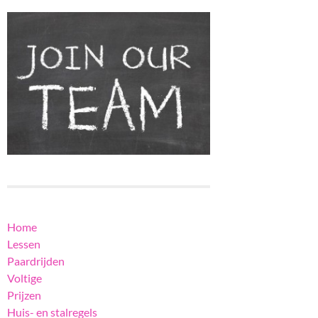
Home
Lessen
Paardrijden
Voltige
Prijzen
Huis- en stalregels