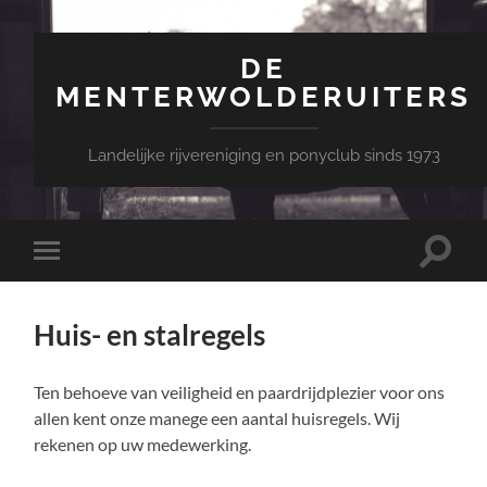
DE
MENTERWOLDERUITERS
Landelijke rijvereniging en ponyclub sinds 1973
Toggle
Toggle
zoekve
mobiel
menu
Huis- en stalregels
Ten behoeve van veiligheid en paardrijdplezier voor ons
allen kent onze manege een aantal huisregels. Wij
rekenen op uw medewerking.