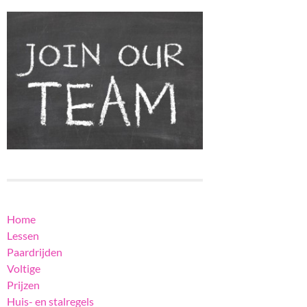
Home
Lessen
Paardrijden
Voltige
Prijzen
Huis- en stalregels