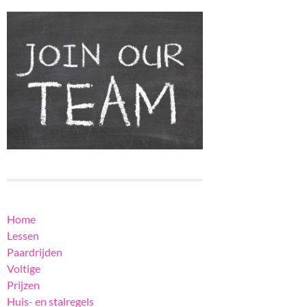
Home
Lessen
Paardrijden
Voltige
Prijzen
Huis- en stalregels