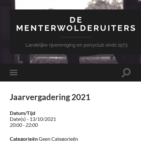
DE
MENTERWOLDERUITERS
Landelijke rijvereniging en ponyclub sinds 1973
Toggle
Toggle
zoekve
mobiel
menu
Jaarvergadering 2021
Datum/Tijd
Date(s) - 13/10/2021
20:00 - 22:00
Categorieën
Geen Categorieën