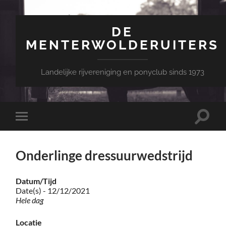
DE
MENTERWOLDERUITERS
Landelijke rijvereniging en ponyclub sinds 1973
Toggle
Toggle
zoekve
mobiel
menu
Onderlinge dressuurwedstrijd
Datum/Tijd
Date(s) - 12/12/2021
Hele dag
Locatie