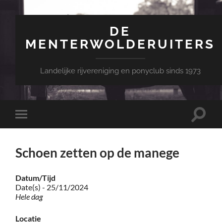
DE
MENTERWOLDERUITERS
Landelijke rijvereniging en ponyclub sinds 1973
Toggle
Toggle
zoekve
mobiel
menu
Schoen zetten op de manege
Datum/Tijd
Date(s) - 25/11/2024
Hele dag
Locatie