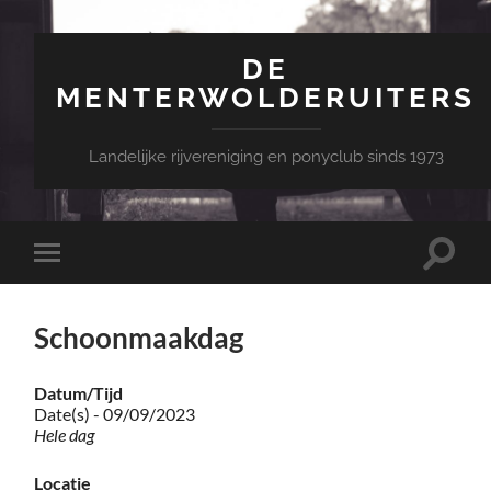
DE
MENTERWOLDERUITERS
Landelijke rijvereniging en ponyclub sinds 1973
Toggle
Toggle
zoekve
mobiel
menu
Schoonmaakdag
Datum/Tijd
Date(s) - 09/09/2023
Hele dag
Locatie