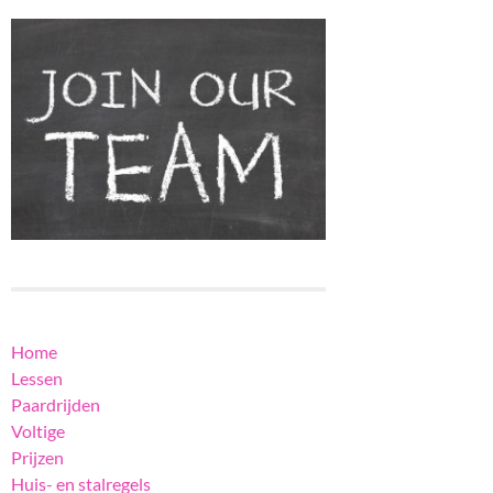
Home
Lessen
Paardrijden
Voltige
Prijzen
Huis- en stalregels