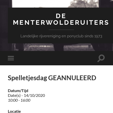
DE
MENTERWOLDERUITERS
Landelijke rijvereniging en ponyclub sinds 1973
Toggle
Toggle
zoekve
mobiel
menu
Spelletjesdag GEANNULEERD
Datum/Tijd
Date(s) - 14/10/2020
10:00 - 16:00
Locatie