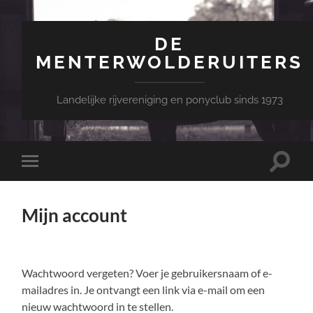
DE
MENTERWOLDERUITERS
Landelijke rijvereniging en ponyclub sinds 1973
Toggle
Toggle
zoekve
mobiel
menu
Mijn account
Wachtwoord vergeten? Voer je gebruikersnaam of e-
mailadres in. Je ontvangt een link via e-mail om een
nieuw wachtwoord in te stellen.