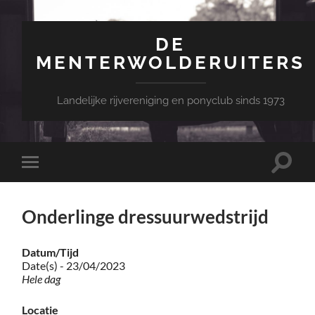
DE
MENTERWOLDERUITERS
Landelijke rijvereniging en ponyclub sinds 1973
Toggle
Toggle
zoekve
mobiel
menu
Onderlinge dressuurwedstrijd
Datum/Tijd
Date(s) - 23/04/2023
Hele dag
Locatie