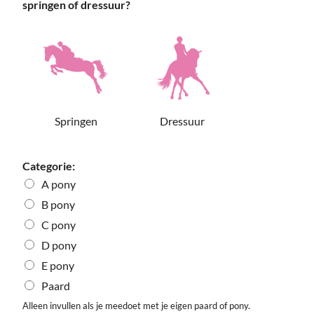
springen of dressuur?
Springen
Dressuur
Categorie:
A pony
B pony
C pony
D pony
E pony
Paard
Alleen invullen als je meedoet met je eigen paard of pony.