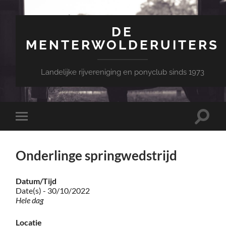
DE
MENTERWOLDERUITERS
Landelijke rijvereniging en ponyclub sinds 1973
Toggle
Toggle
zoekve
mobiel
menu
Onderlinge springwedstrijd
Datum/Tijd
Date(s) - 30/10/2022
Hele dag
Locatie